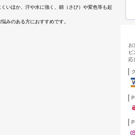
にくいほか、汗や水に強く、錆（さび）や変色等も起
お悩みのある方におすすめです。
お
ビ
応
P
P