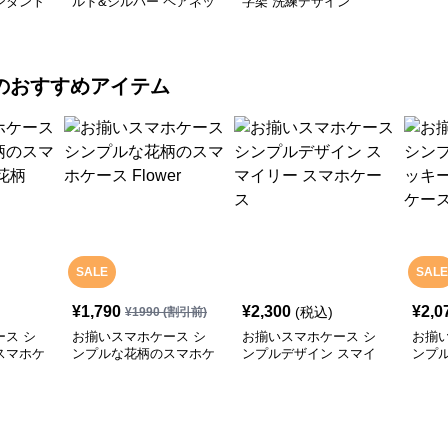
ンダント
ルド&シルバー ペアネッ
字架 洗練デザイン
クレス
のおすすめアイテム
SALE
SALE
¥
1,790
¥
2,300
¥
2,0
(税込)
¥
1990
(割引前)
ス シ
お揃いスマホケース シ
お揃いスマホケース シ
お揃
スマホケ
ンプルな花柄のスマホケ
ンプルデザイン スマイ
ンプ
ース Flower
リー スマホケース
ーハ