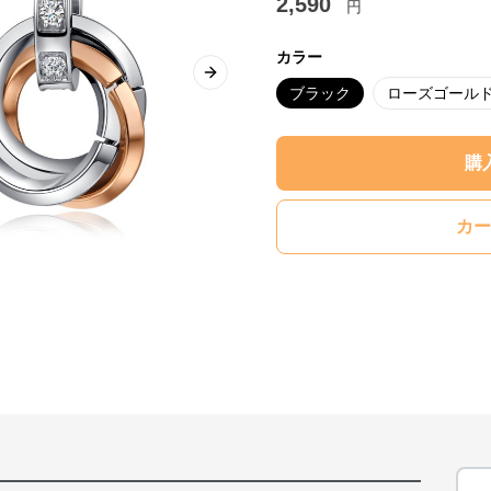
2,590
円
カラー
Next slide
ブラック
ローズゴール
購
カー