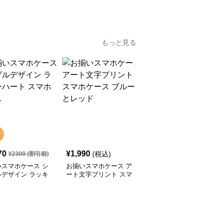
ックレス
もっと見る
70
¥
1,990
¥
2,000
(税込)
(税込)
¥
2300
(割引前)
いスマホケース シ
お揃いスマホケース ア
お揃いスマホケース か
ルデザイン ラッキ
ート文字プリント スマ
わいいクッキーキャラク
ート スマホケース
ホケース ブルーとレッ
ターのスマホケース ピ
ド
ンクとブルー