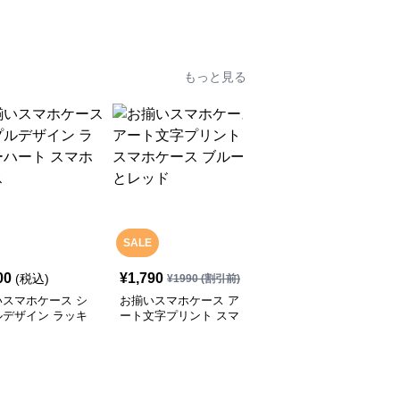
ックレス
もっと見る
SALE
00
¥
1,790
¥
2,000
(税込)
(税込)
¥
1990
(割引前)
いスマホケース シ
お揃いスマホケース ア
お揃いスマホケース か
ルデザイン ラッキ
ート文字プリント スマ
わいいクッキーキャラク
ート スマホケース
ホケース ブルーとレッ
ターのスマホケース ピ
ド
ンクとブルー