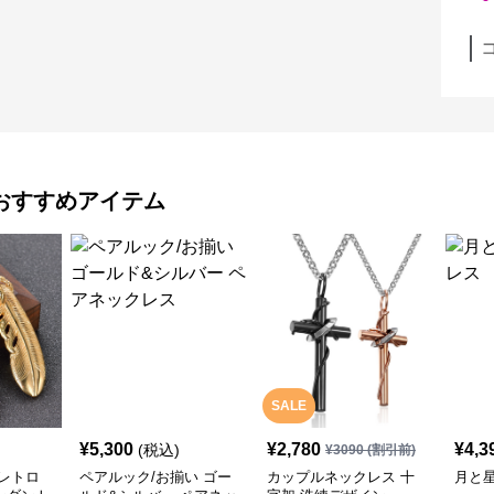
おすすめアイテム
SALE
¥
5,300
¥
2,780
¥
4,3
(税込)
¥
3090
(割引前)
レトロ
ペアルック/お揃い ゴー
カップルネックレス 十
月と