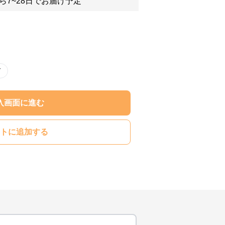
ら7~28日でお届け予定
ド
入画面に進む
トに追加する