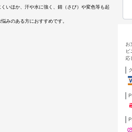
にくいほか、汗や水に強く、錆（さび）や変色等も起
お悩みのある方におすすめです。
お
ビ
応
P
P