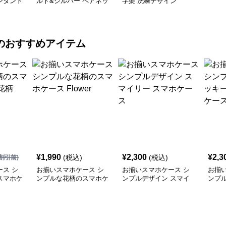
ンダント
ルド&シルバー ペアネッ
字架 洗練デザイン
クレス
のおすすめアイテム
¥
1,990
¥
2,300
¥
2,3
(税込)
(税込)
割引前)
ス シ
お揃いスマホケース シ
お揃いスマホケース シ
お揃
スマホケ
ンプルな花柄のスマホケ
ンプルデザイン スマイ
ンプ
ース Flower
リー スマホケース
ーハ