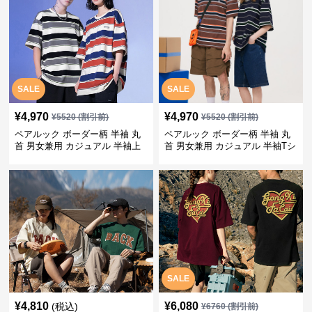
SALE
SALE
¥
4,970
¥
4,970
¥
5520
(割引前)
¥
5520
(割引前)
ペアルック ボーダー柄 半袖 丸
ペアルック ボーダー柄 半袖 丸
首 男女兼用 カジュアル 半袖上
首 男女兼用 カジュアル 半袖Tシ
着 全2色
ャツ 全4色
SALE
¥
4,810
¥
6,080
(税込)
¥
6760
(割引前)