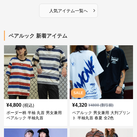
›
人気アイテム一覧へ
ペアルック 新着アイテム
SALE
¥
4,800
¥
4,320
(税込)
¥
4800
(割引前)
ボーダー柄 半袖 丸首 男女兼用
ペアルック 男女兼用 大判プリン
ペアルック 半袖丸首
ト 半袖丸首 春夏 全2色