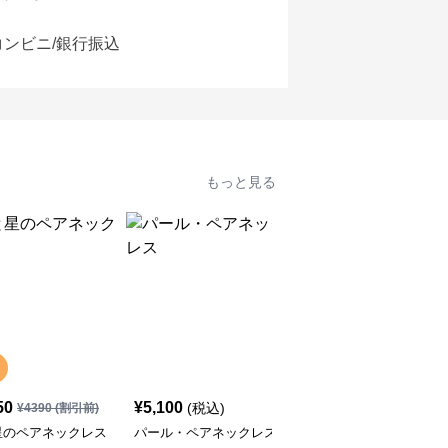
コンビニ/銀行振込
もっと見る
SALE
50
¥
5,100
¥
4,590
(税込)
¥
4390
(割引前)
¥
5100
(割引前)
星のペアネックレス
パール・ペアネックレス
イルカの可愛い・ペアネ