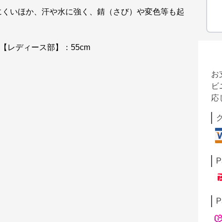
にくいほか、汗や水に強く、錆（さび）や変色等も起
【レディース部】：55cm
お
ビ
応
P
P