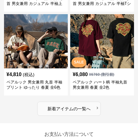
首 男女兼用 カジュアル 半袖上
首 男女兼用 カジュアル 半袖Tシ
着 全2色
ャツ 全4色
SALE
¥
4,810
¥
6,080
(税込)
¥
6760
(割引前)
ペアルック 男女兼用 丸首 半袖
ペアルック ハート柄 半袖丸首
プリント ゆったり 春夏 全6色
男女兼用 春夏 全2色
›
新着アイテムの一覧へ
お支払い方法について