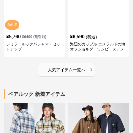
SALE
¥
5,760
¥
6,590
(税込)
¥
6400
(割引前)
シミラールックパジャマ・セッ
海辺のカップル エメラルドの海
トアップ
オフショルダーワンピース／メ
ンズシャツ
›
人気アイテム一覧へ
ペアルック 新着アイテム