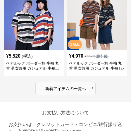
SALE
¥
5,520
¥
4,970
(税込)
¥
5520
(割引前)
ペアルック ボーダー柄 半袖 丸
ペアルック ボーダー柄 半袖 丸
首 男女兼用 カジュアル 半袖上
首 男女兼用 カジュアル 半袖Tシ
着 全2色
ャツ 全4色
›
新着アイテムの一覧へ
お支払い方法について
お支払いは、クレジットカード・コンビニ/銀行振り込