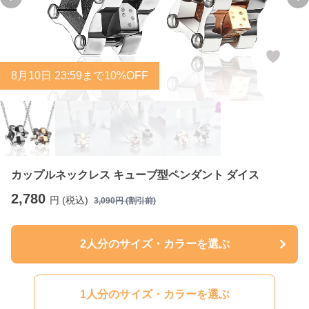
Previous slide
Ne
8
月
10
日 23:59まで10%OFF
カップルネックレス キューブ型ペンダント ダイス
2,780
円 (税込)
3,090
円 (割引前)
2人分のサイズ・カラーを選ぶ
1人分のサイズ・カラーを選ぶ