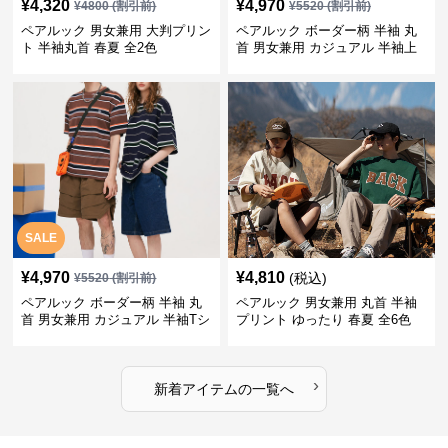
¥
4,320
¥
4,970
¥
4800
(割引前)
¥
5520
(割引前)
ペアルック 男女兼用 大判プリン
ペアルック ボーダー柄 半袖 丸
ト 半袖丸首 春夏 全2色
首 男女兼用 カジュアル 半袖上
着 全2色
SALE
¥
4,970
¥
4,810
(税込)
¥
5520
(割引前)
ペアルック ボーダー柄 半袖 丸
ペアルック 男女兼用 丸首 半袖
首 男女兼用 カジュアル 半袖Tシ
プリント ゆったり 春夏 全6色
ャツ 全4色
›
新着アイテムの一覧へ