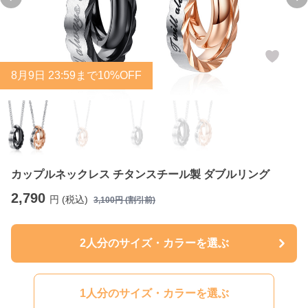
Previous slide
Ne
8
月
9
日 23:59まで10%OFF
カップルネックレス チタンスチール製 ダブルリング
2,790
円 (税込)
3,100
円 (割引前)
2人分のサイズ・カラーを選ぶ
1人分のサイズ・カラーを選ぶ