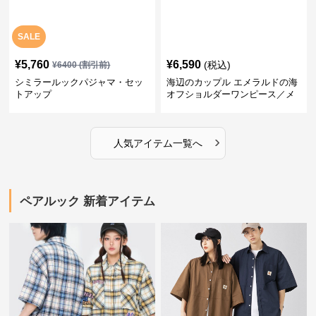
SALE
¥
5,760
¥
6,590
(税込)
¥
6400
(割引前)
シミラールックパジャマ・セッ
海辺のカップル エメラルドの海
トアップ
オフショルダーワンピース／メ
ンズシャツ
›
人気アイテム一覧へ
ペアルック 新着アイテム