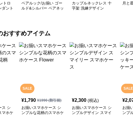
レトロ
ペアルック/お揃い ゴー
カップルネックレス 十
月と
ンダント
ルド&シルバー ペアネッ
字架 洗練デザイン
クレス
のおすすめアイテム
SALE
SALE
¥
1,790
¥
2,300
¥
2,0
(税込)
¥
1990
(割引前)
ス シ
お揃いスマホケース シ
お揃いスマホケース シ
お揃
スマホケ
ンプルな花柄のスマホケ
ンプルデザイン スマイ
ンプ
ース Flower
リー スマホケース
ーハ