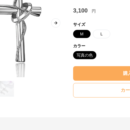
3,100
円
サイズ
Next slide
M
L
カラー
写真の色
購
カー