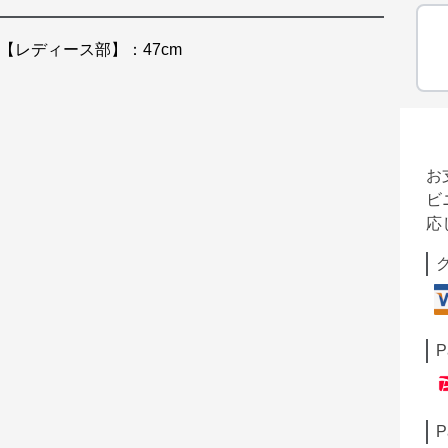
【レディース部】：47cm
お
ビ
応
P
P