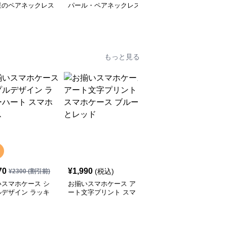
星のペアネックレス
パール・ペアネックレス
イルカの可愛い・ペアネ
ックレス
もっと見る
70
¥
1,990
¥
2,000
(税込)
(税込)
¥
2300
(割引前)
いスマホケース シ
お揃いスマホケース ア
お揃いスマホケース か
ルデザイン ラッキ
ート文字プリント スマ
わいいクッキーキャラク
ート スマホケース
ホケース ブルーとレッ
ターのスマホケース ピ
ド
ンクとブルー