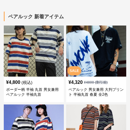
ペアルック 新着アイテム
SALE
¥
4,800
¥
4,320
(税込)
¥
4800
(割引前)
ボーダー柄 半袖 丸首 男女兼用
ペアルック 男女兼用 大判プリン
ペアルック 半袖丸首
ト 半袖丸首 春夏 全2色