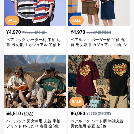
SALE
SALE
¥
4,970
¥
4,970
¥
5520
(割引前)
¥
5520
(割引前)
ペアルック ボーダー柄 半袖 丸
ペアルック ボーダー柄 半袖 丸
首 男女兼用 カジュアル 半袖上
首 男女兼用 カジュアル 半袖Tシ
着 全2色
ャツ 全4色
SALE
¥
4,810
¥
6,080
(税込)
¥
6760
(割引前)
ペアルック 男女兼用 丸首 半袖
ペアルック ハート柄 半袖丸首
プリント ゆったり 春夏 全6色
男女兼用 春夏 全2色