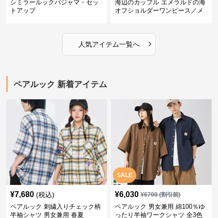
シミラールックパジャマ・セッ
海辺のカップル エメラルドの海
トアップ
オフショルダーワンピース／メ
ンズシャツ
›
人気アイテム一覧へ
ペアルック 新着アイテム
SALE
¥
7,680
¥
6,030
(税込)
¥
6700
(割引前)
ペアルック 刺繍入りチェック柄
ペアルック 男女兼用 綿100％ゆ
半袖シャツ 男女兼用 春夏
ったり半袖ワークシャツ 全3色