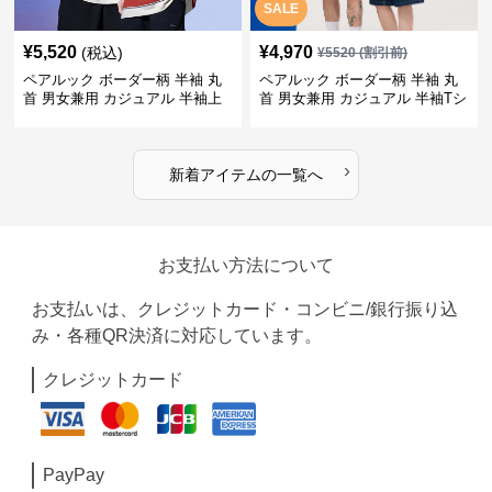
SALE
¥
5,520
¥
4,970
(税込)
¥
5520
(割引前)
ペアルック ボーダー柄 半袖 丸
ペアルック ボーダー柄 半袖 丸
首 男女兼用 カジュアル 半袖上
首 男女兼用 カジュアル 半袖Tシ
着 全2色
ャツ 全4色
›
新着アイテムの一覧へ
お支払い方法について
お支払いは、クレジットカード・コンビニ/銀行振り込
み・各種QR決済に対応しています。
クレジットカード
PayPay