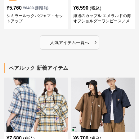
¥
5,760
¥
6,590
(税込)
¥
6400
(割引前)
シミラールックパジャマ・セッ
海辺のカップル エメラルドの海
トアップ
オフショルダーワンピース／メ
ンズシャツ
›
人気アイテム一覧へ
ペアルック 新着アイテム
¥
7,680
¥
6,700
(税込)
(税込)