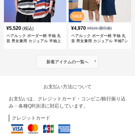
SALE
¥
5,520
¥
4,970
(税込)
¥
5520
(割引前)
ペアルック ボーダー柄 半袖 丸
ペアルック ボーダー柄 半袖 丸
首 男女兼用 カジュアル 半袖上
首 男女兼用 カジュアル 半袖Tシ
着 全2色
ャツ 全4色
›
新着アイテムの一覧へ
お支払い方法について
お支払いは、クレジットカード・コンビニ/銀行振り込
み・各種QR決済に対応しています。
クレジットカード