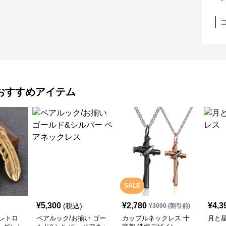
おすすめアイテム
SALE
¥
5,300
¥
2,780
¥
4,3
(税込)
¥
3090
(割引前)
レトロ
ペアルック/お揃い ゴー
カップルネックレス 十
月と