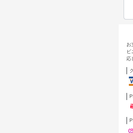
お
ビ
応
P
P