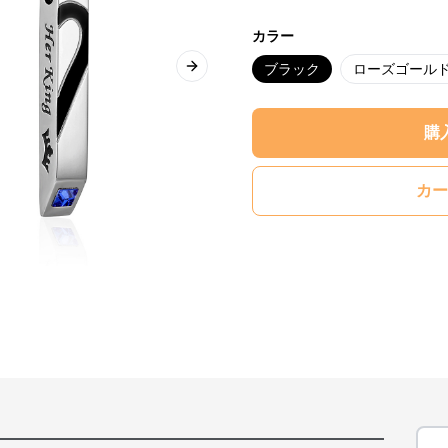
カラー
ブラック
ローズゴール
Next slide
購
カー