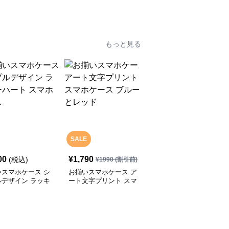
ックレス
もっと見る
SALE
00
¥
1,790
¥
2,000
(税込)
(税込)
¥
1990
(割引前)
いスマホケース シ
お揃いスマホケース ア
お揃いスマホケース か
ルデザイン ラッキ
ート文字プリント スマ
わいいクッキーキャラク
ート スマホケース
ホケース ブルーとレッ
ターのスマホケース ピ
ド
ンクとブルー