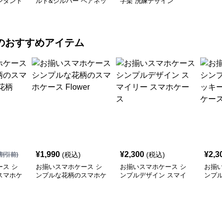
ンダント
ルド&シルバー ペアネッ
字架 洗練デザイン
クレス
のおすすめアイテム
¥
1,990
¥
2,300
¥
2,3
(税込)
(税込)
割引前)
ス シ
お揃いスマホケース シ
お揃いスマホケース シ
お揃
スマホケ
ンプルな花柄のスマホケ
ンプルデザイン スマイ
ンプ
ース Flower
リー スマホケース
ーハ