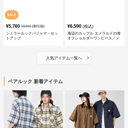
SALE
¥
5,760
¥
6,590
(税込)
¥
6400
(割引前)
シミラールックパジャマ・セッ
海辺のカップル エメラルドの海
トアップ
オフショルダーワンピース／メ
ンズシャツ
›
人気アイテム一覧へ
ペアルック 新着アイテム