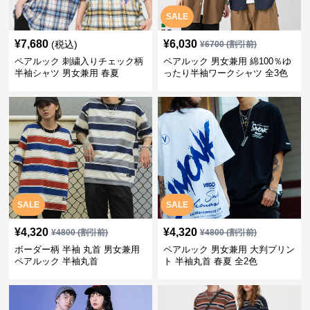
SALE
¥
7,680
¥
6,030
(税込)
¥
6700
(割引前)
ペアルック 刺繍入りチェック柄
ペアルック 男女兼用 綿100％ゆ
半袖シャツ 男女兼用 春夏
ったり半袖ワークシャツ 全3色
SALE
SALE
¥
4,320
¥
4,320
¥
4800
(割引前)
¥
4800
(割引前)
ボーダー柄 半袖 丸首 男女兼用
ペアルック 男女兼用 大判プリン
ペアルック 半袖丸首
ト 半袖丸首 春夏 全2色