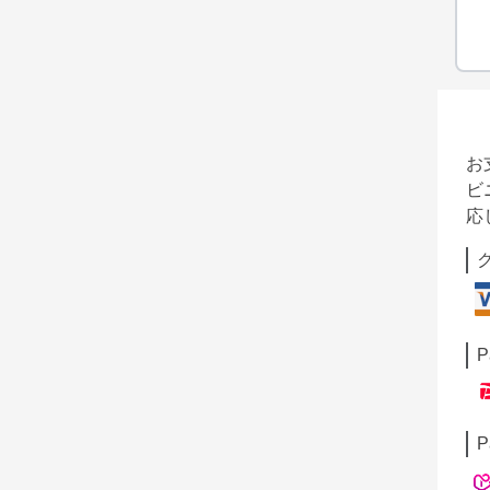
お
ビ
応
P
P