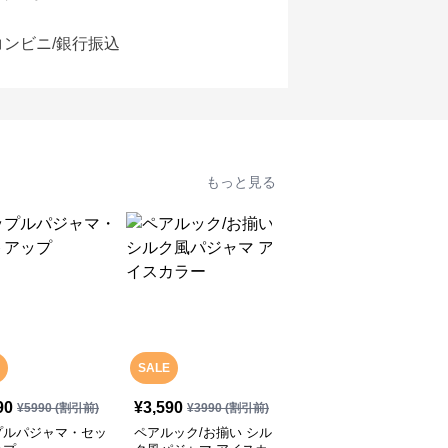
コンビニ/銀行振込
もっと見る
SALE
SALE
90
¥
3,590
¥
3,590
¥
5990
(割引前)
¥
3990
(割引前)
¥
3990
(割引前)
プルパジャマ・セッ
ペアルック/お揃い シル
シミラールック セクシ