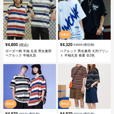
SALE
¥
4,800
¥
4,320
(税込)
¥
4800
(割引前)
ボーダー柄 半袖 丸首 男女兼用
ペアルック 男女兼用 大判プリン
ペアルック 半袖丸首
ト 半袖丸首 春夏 全2色
SALE
SALE
¥
4,970
¥
4,970