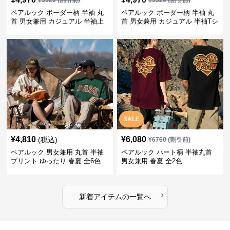
¥
5520
(割引前)
¥
5520
(割引前)
ペアルック ボーダー柄 半袖 丸
ペアルック ボーダー柄 半袖 丸
首 男女兼用 カジュアル 半袖上
首 男女兼用 カジュアル 半袖Tシ
着 全2色
ャツ 全4色
SALE
¥
4,810
¥
6,080
(税込)
¥
6760
(割引前)
ペアルック 男女兼用 丸首 半袖
ペアルック ハート柄 半袖丸首
プリント ゆったり 春夏 全6色
男女兼用 春夏 全2色
›
新着アイテムの一覧へ