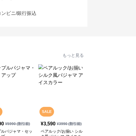
コンビニ/銀行振込
もっと見る
SALE
SALE
90
¥
3,590
¥
3,590
¥
5990
(割引前)
¥
3990
(割引前)
¥
3990
(割引前)
プルパジャマ・セッ
ペアルック/お揃い シル
シミラールック セクシ