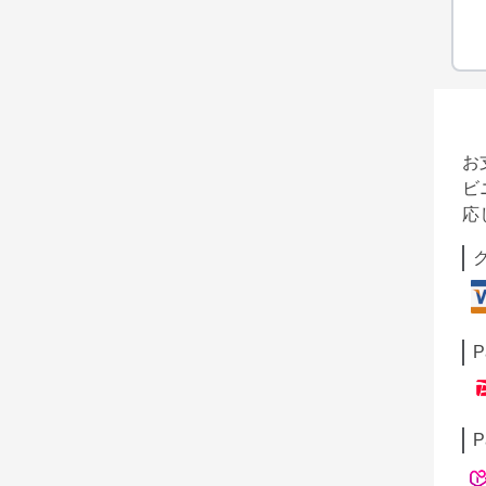
お
ビ
応
P
P