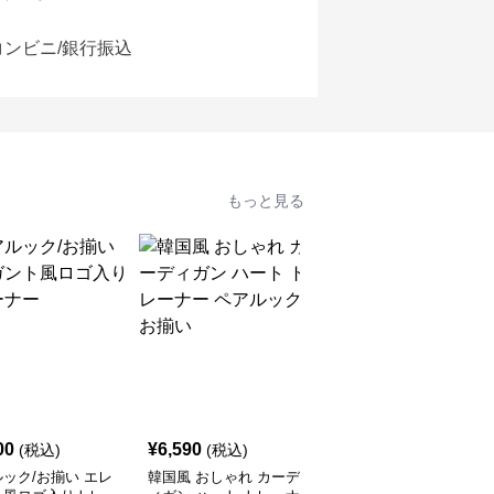
コンビニ/銀行振込
もっと見る
SALE
00
¥
6,590
¥
6,110
(税込)
(税込)
¥
6790
(割引前)
ック/お揃い エレ
韓国風 おしゃれ カーデ
レターデザイン ペアル