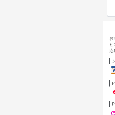
お
ビ
応
P
P