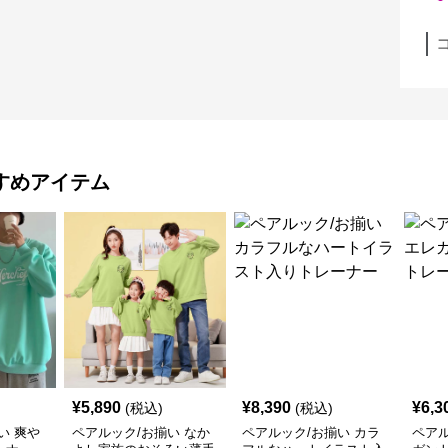
すめアイテム
¥
5,890
¥
8,390
¥
6,3
(税込)
(税込)
い 爽や
ペアルック/お揃い なか
ペアルック/お揃い カラ
ペアル