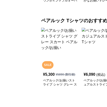
ワンポイントプルオーバ
かなお揃いトレ
ーパーカー
ペアルック
Tシャツ
のおすす
SALE
¥
5,300
¥
6,090
(税込)
¥
5890
(割引前)
ペアルック/お揃いスト
ペアルック/お揃
ライプ シャツ グレー ス
ュアルストライ
カート ペアルック/お揃
ツ
い