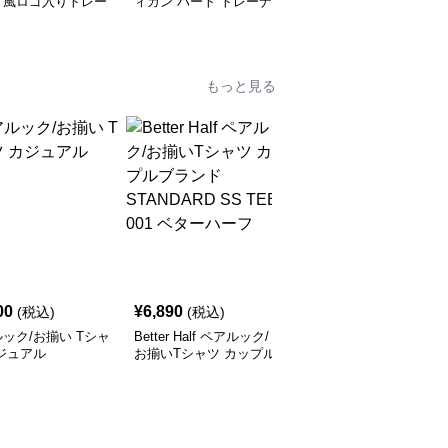
ト風ロゴ入りトレー
ィガン ハート トレーナ
ック/お揃い セーター
ー ペアルック/お揃い
もっと見る
00
¥
6,890
¥
3,800
(税込)
(税込)
(税込)
ック/お揃い Tシャ
Better Half ペアルック/
ペアルック/お揃い くま
ジュアル
お揃いTシャツ カップル
がいっぱいのパジャマ
ブランド STANDARD
SS TEE 001 ベターハー
フ