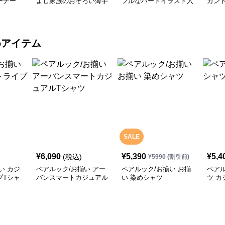
ーナー
よし家族のおそろい薄手
フルなハートイラスト入
ガン
トレーナー
りトレーナー
ナー
めアイテム
SALE
¥
6,090
¥
5,390
¥
5,4
(税込)
¥
5990
(割引前)
い カジ
ペアルック/お揃い アー
ペアルック/お揃い お揃
ペアル
プTシャ
バンスマートカジュアル
い 染めシャツ
ツ カ
Tシャツ