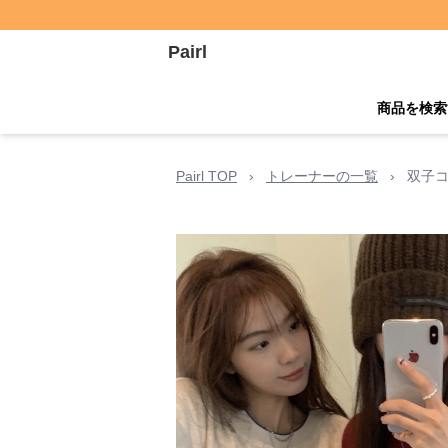
Pairl
商品を検索
Pairl TOP
›
トレーナーの一覧
›
双子コ