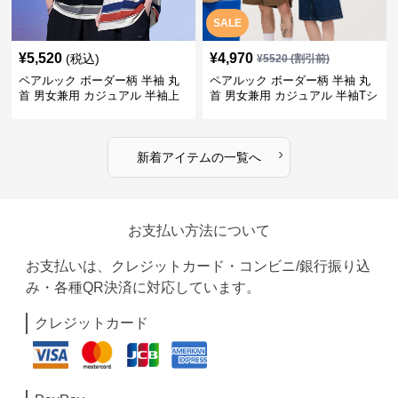
SALE
¥
5,520
¥
4,970
(税込)
¥
5520
(割引前)
ペアルック ボーダー柄 半袖 丸
ペアルック ボーダー柄 半袖 丸
首 男女兼用 カジュアル 半袖上
首 男女兼用 カジュアル 半袖Tシ
着 全2色
ャツ 全4色
›
新着アイテムの一覧へ
お支払い方法について
お支払いは、クレジットカード・コンビニ/銀行振り込
み・各種QR決済に対応しています。
クレジットカード