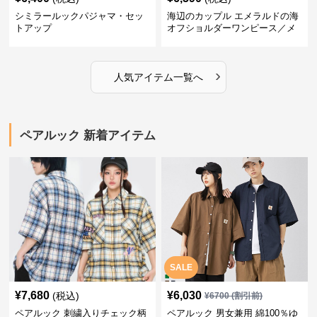
シミラールックパジャマ・セッ
海辺のカップル エメラルドの海
トアップ
オフショルダーワンピース／メ
ンズシャツ
›
人気アイテム一覧へ
ペアルック 新着アイテム
SALE
¥
7,680
¥
6,030
(税込)
¥
6700
(割引前)
ペアルック 刺繍入りチェック柄
ペアルック 男女兼用 綿100％ゆ