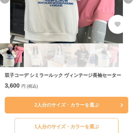
Previous slide
Ne
双子コーデ シミラールック ヴィンテージ長袖セーター
3,600
円 (税込)
2人分のサイズ・カラーを選ぶ
1人分のサイズ・カラーを選ぶ