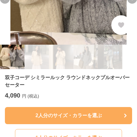
Previous slide
Ne
双子コーデ シミラールック ラウンドネックプルオーバー
セーター
4,090
円 (税込)
2人分のサイズ・カラーを選ぶ