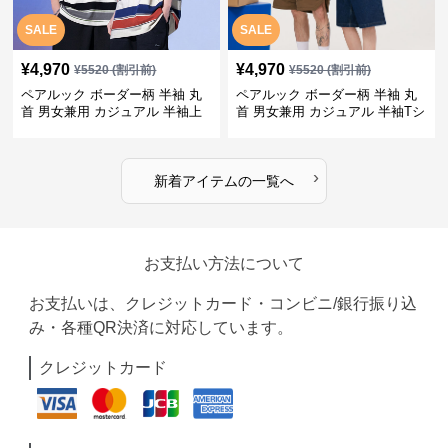
SALE
SALE
¥
4,970
¥
4,970
¥
5520
(割引前)
¥
5520
(割引前)
ペアルック ボーダー柄 半袖 丸
ペアルック ボーダー柄 半袖 丸
首 男女兼用 カジュアル 半袖上
首 男女兼用 カジュアル 半袖Tシ
着 全2色
ャツ 全4色
›
新着アイテムの一覧へ
お支払い方法について
お支払いは、クレジットカード・コンビニ/銀行振り込
み・各種QR決済に対応しています。
クレジットカード