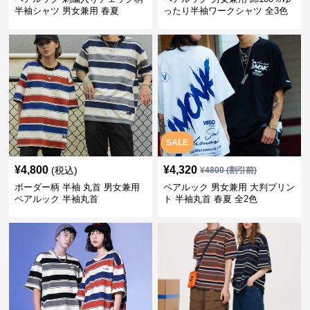
半袖シャツ 男女兼用 春夏
ったり半袖ワークシャツ 全3色
SALE
¥
4,800
¥
4,320
(税込)
¥
4800
(割引前)
ボーダー柄 半袖 丸首 男女兼用
ペアルック 男女兼用 大判プリン
ペアルック 半袖丸首
ト 半袖丸首 春夏 全2色