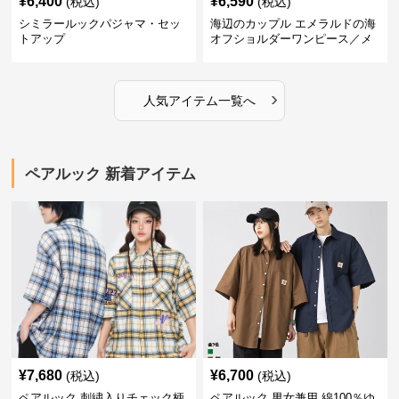
¥
6,400
¥
6,590
(税込)
(税込)
シミラールックパジャマ・セッ
海辺のカップル エメラルドの海
トアップ
オフショルダーワンピース／メ
ンズシャツ
›
人気アイテム一覧へ
ペアルック 新着アイテム
¥
7,680
¥
6,700
(税込)
(税込)
ペアルック 刺繍入りチェック柄
ペアルック 男女兼用 綿100％ゆ