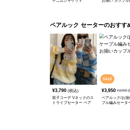
デニムジャケット
お揃い カップル
カジュアル ブル
ッパー 防風 防
ペアルック
セーター
のおすす
SALE
¥
3,790
¥
3,950
(税込)
¥
4390
(
双子コーデ Vネックのス
ペアルック/お揃
トライプセーター ペア
ブル編みセーター
ルック/お揃い
いカップル