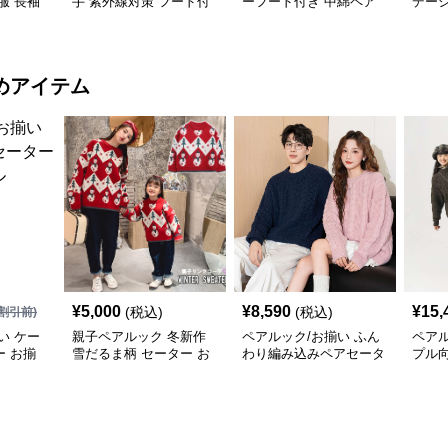
服 長袖
手 紫外線対策 フード付
ーフード付き 中綿ペア
デー
ゾン ジ
き羽織りジャケット
ジャケット
ア
寒
めアイテム
¥
5,000
¥
8,590
¥
15,
(税込)
(税込)
割引前)
い ケー
親子ペアルック 冬新作
ペアルック/お揃い ふん
ペアル
 お揃
雪だるま柄 セーター お
わり編み込みペアセータ
プル
揃い
ー
模様