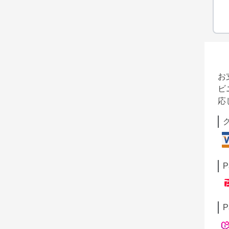
お
ビ
応
P
P