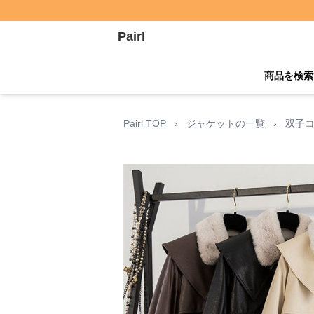
Pairl
商品を検索
Pairl TOP
›
ジャケットの一覧
›
双子コ