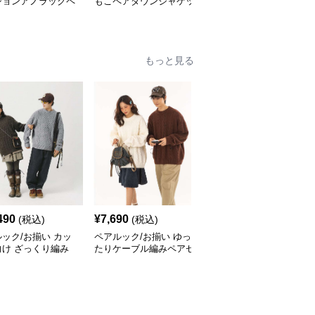
ションアノラックペ
もこペアダウンジャケッ
ュアルペア トレンチコ
ト
ート
もっと見る
490
¥
7,690
¥
7,790
(税込)
(税込)
(税込)
ック/お揃い カッ
ペアルック/お揃い ゆっ
ペアルック/お揃い 北欧
向け ざっくり編み
たりケーブル編みペアセ
風ノルディックペアセー
のセーター
ーター
ター