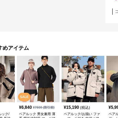
すめアイテム
SALE
¥
6,840
¥
15,190
¥
5,9
(税込)
¥
7600
(割引前)
ック/
ペアルック 男女兼用 薄
ペアルック/お揃い ファ
ペアル