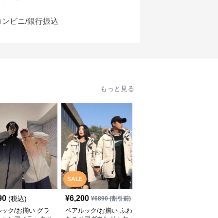
コンビニ/銀行振込
もっと見る
SALE
SALE
90
¥
6,200
¥
8,000
(税込)
¥
6890
(割引前)
¥
8890
(割引前)
ック/お揃い グラ
ペアルック/お揃い ふわ
ペアルック/お揃い カジ