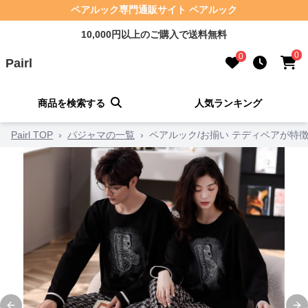
ペアルック専門通販サイト ペアルック
10,000円以上のご購入で送料無料
0
0
Pairl
商品を検索する
人気ランキング
Pairl TOP
›
パジャマの一覧
›
ペアルック/お揃い テディベアが特