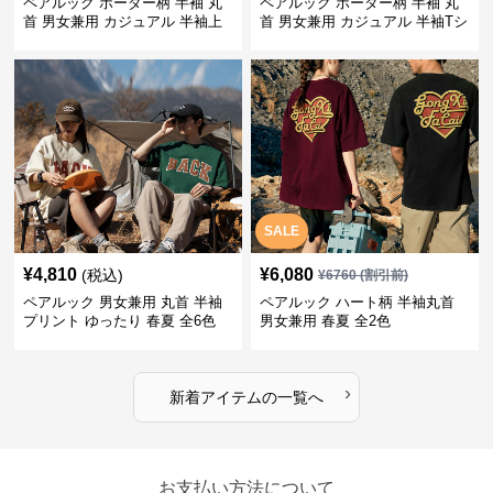
ペアルック ボーダー柄 半袖 丸
ペアルック ボーダー柄 半袖 丸
首 男女兼用 カジュアル 半袖上
首 男女兼用 カジュアル 半袖Tシ
着 全2色
ャツ 全4色
SALE
¥
4,810
¥
6,080
(税込)
¥
6760
(割引前)
ペアルック 男女兼用 丸首 半袖
ペアルック ハート柄 半袖丸首
プリント ゆったり 春夏 全6色
男女兼用 春夏 全2色
›
新着アイテムの一覧へ
お支払い方法について