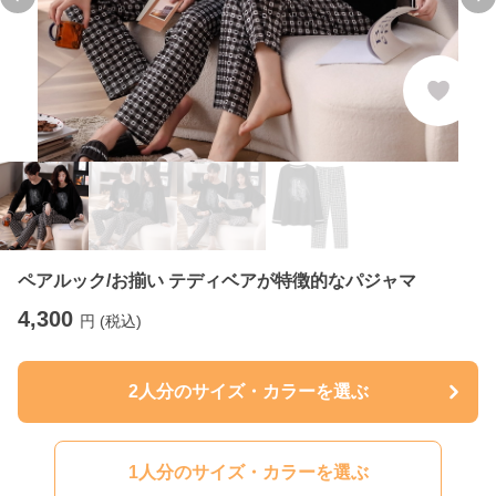
Previous slide
Ne
ペアルック/お揃い テディベアが特徴的なパジャマ
4,300
円 (税込)
2人分のサイズ・カラーを選ぶ
1人分のサイズ・カラーを選ぶ