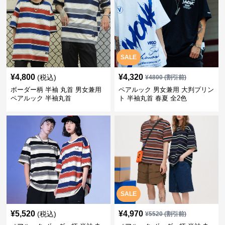
SALE
¥
4,800
¥
4,320
(税込)
¥
4800
(割引前)
ボーダー柄 半袖 丸首 男女兼用
ペアルック 男女兼用 大判プリン
ペアルック 半袖丸首
ト 半袖丸首 春夏 全2色
SALE
¥
5,520
¥
4,970
(税込)
¥
5520
(割引前)