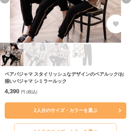
Previous slide
Ne
ペアパジャマ スタイリッシュなデザインのペアルック/お
揃いパジャマ シミラールック
4,390
円 (税込)
2人分のサイズ・カラーを選ぶ