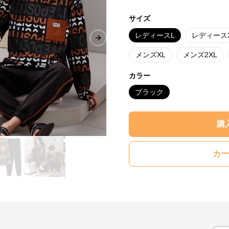
サイズ
レディースL
レディース
Next slide
メンズXL
メンズ2XL
カラー
ブラック
購
カー