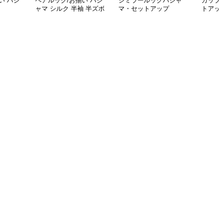
い パジ
ペアルック/お揃い パジ
シミラールックパジャ
カッ
ャマ シルク 半袖 半ズボ
マ・セットアップ
トア
ン シンプル