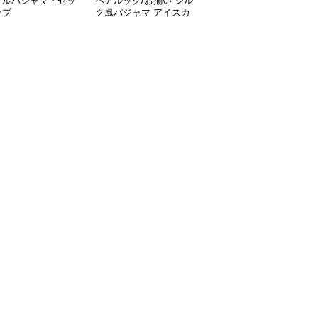
プルパジャマ・セッ
ペアルック/お揃い シル
シミラールック セクシ
ップ
ク風パジャマ アイスカ
ーシルクペアパジャマ
ラー