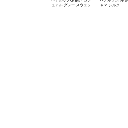
ペアルック/お揃い カジ
ペアルック/お揃
ュアル グレー スウェッ
ャマ シルク
ト