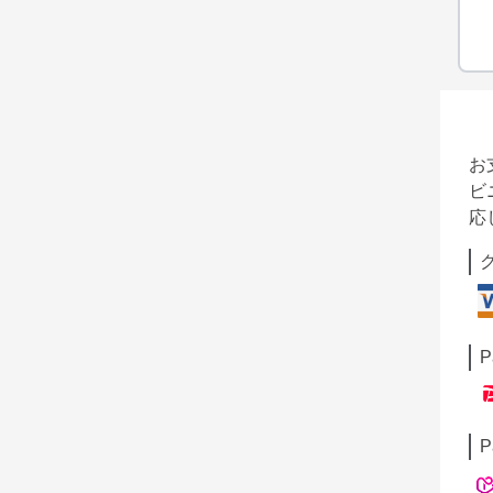
お
ビ
応
P
P