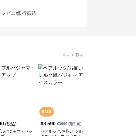
コンビニ/銀行振込
もっと見る
SALE
90
¥
3,590
¥
3,990
(税込)
(税込)
¥
3990
(割引前)
プルパジャマ・セッ
ペアルック/お揃い シル
シミラールック セクシ