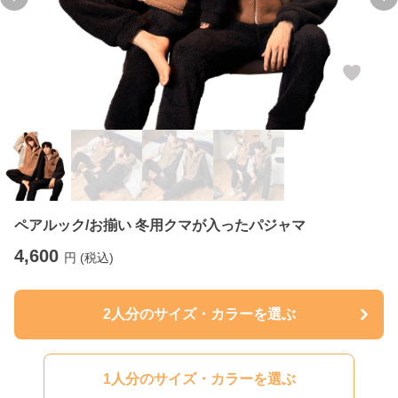
Previous slide
Ne
ペアルック/お揃い 冬用クマが入ったパジャマ
4,600
円 (税込)
2人分のサイズ・カラーを選ぶ
1人分のサイズ・カラーを選ぶ