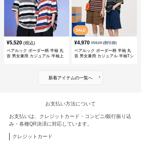
SALE
¥
5,520
¥
4,970
(税込)
¥
5520
(割引前)
ペアルック ボーダー柄 半袖 丸
ペアルック ボーダー柄 半袖 丸
首 男女兼用 カジュアル 半袖上
首 男女兼用 カジュアル 半袖Tシ
着 全2色
ャツ 全4色
›
新着アイテムの一覧へ
お支払い方法について
お支払いは、クレジットカード・コンビニ/銀行振り込
み・各種QR決済に対応しています。
クレジットカード