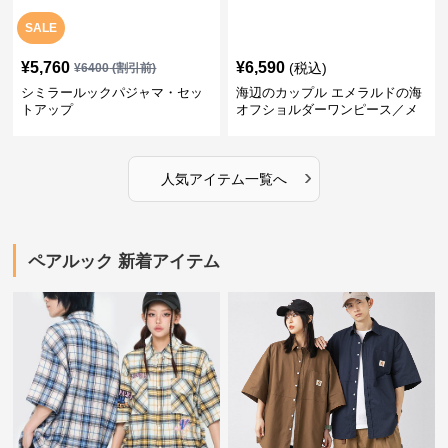
SALE
¥
5,760
¥
6,590
(税込)
¥
6400
(割引前)
シミラールックパジャマ・セッ
海辺のカップル エメラルドの海
トアップ
オフショルダーワンピース／メ
ンズシャツ
›
人気アイテム一覧へ
ペアルック 新着アイテム