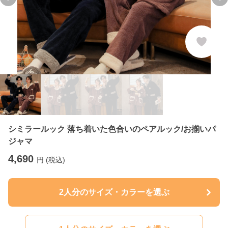
Previous slide
Ne
シミラールック 落ち着いた色合いのペアルック/お揃いパ
ジャマ
4,690
円 (税込)
2人分のサイズ・カラーを選ぶ