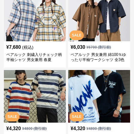
SALE
¥
7,680
¥
6,030
(税込)
¥
6700
(割引前)
ペアルック 刺繍入りチェック柄
ペアルック 男女兼用 綿100％ゆ
半袖シャツ 男女兼用 春夏
ったり半袖ワークシャツ 全3色
SALE
SALE
¥
4,320
¥
4,320
¥
4800
(割引前)
¥
4800
(割引前)