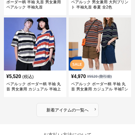
ボーダー柄 半袖 丸首 男女兼用
ペアルック 男女兼用 大判プリン
ペアルック 半袖丸首
ト 半袖丸首 春夏 全2色
SALE
¥
5,520
¥
4,970
(税込)
¥
5520
(割引前)
ペアルック ボーダー柄 半袖 丸
ペアルック ボーダー柄 半袖 丸
首 男女兼用 カジュアル 半袖上
首 男女兼用 カジュアル 半袖Tシ
着 全2色
ャツ 全4色
›
新着アイテムの一覧へ
お支払い方法について