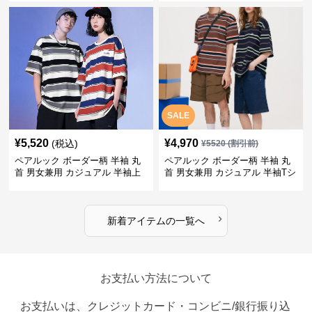
SALE
¥
5,520
¥
4,970
(税込)
¥
5520
(割引前)
ペアルック ボーダー柄 半袖 丸
ペアルック ボーダー柄 半袖 丸
首 男女兼用 カジュアル 半袖上
首 男女兼用 カジュアル 半袖Tシ
着 全2色
ャツ 全4色
›
新着アイテムの一覧へ
お支払い方法について
お支払いは、クレジットカード・コンビニ/銀行振り込