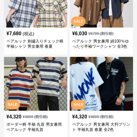
SALE
¥
7,680
¥
6,030
(税込)
¥
6700
(割引前)
ペアルック 刺繍入りチェック柄
ペアルック 男女兼用 綿100％ゆ
半袖シャツ 男女兼用 春夏
ったり半袖ワークシャツ 全3色
SALE
SALE
¥
4,320
¥
4,320
¥
4800
(割引前)
¥
4800
(割引前)
ボーダー柄 半袖 丸首 男女兼用
ペアルック 男女兼用 大判プリン
ペアルック 半袖丸首
ト 半袖丸首 春夏 全2色