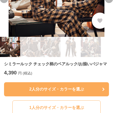
Previous slide
Ne
シミラールック チェック柄のペアルック/お揃いパジャマ
4,390
円 (税込)
2人分のサイズ・カラーを選ぶ
1人分のサイズ・カラーを選ぶ