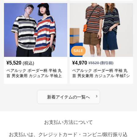
SALE
¥
5,520
¥
4,970
(税込)
¥
5520
(割引前)
ペアルック ボーダー柄 半袖 丸
ペアルック ボーダー柄 半袖 丸
首 男女兼用 カジュアル 半袖上
首 男女兼用 カジュアル 半袖Tシ
着 全2色
ャツ 全4色
›
新着アイテムの一覧へ
お支払い方法について
お支払いは、クレジットカード・コンビニ/銀行振り込