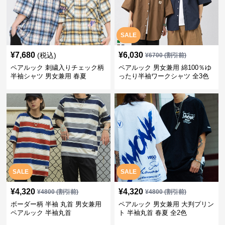
SALE
¥
7,680
¥
6,030
(税込)
¥
6700
(割引前)
ペアルック 刺繍入りチェック柄
ペアルック 男女兼用 綿100％ゆ
半袖シャツ 男女兼用 春夏
ったり半袖ワークシャツ 全3色
SALE
SALE
¥
4,320
¥
4,320
¥
4800
(割引前)
¥
4800
(割引前)
ボーダー柄 半袖 丸首 男女兼用
ペアルック 男女兼用 大判プリン
ペアルック 半袖丸首
ト 半袖丸首 春夏 全2色