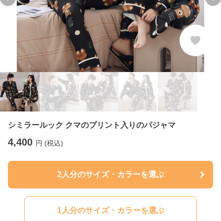
Previous slide
Ne
シミラールック クマのプリント入りのパジャマ
4,400
円 (税込)
2人分のサイズ・カラーを選ぶ
1人分のサイズ・カラーを選ぶ