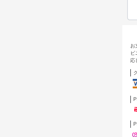
お
ビ
応
P
P