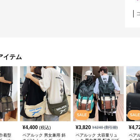
アイテム
SALE
SALE
¥
4,400
¥
3,820
¥
4,7
(税込)
¥
4240
(割引前)
巾着型
ペアルック 男女兼用 斜
ペアルック 大容量リュ
ペア