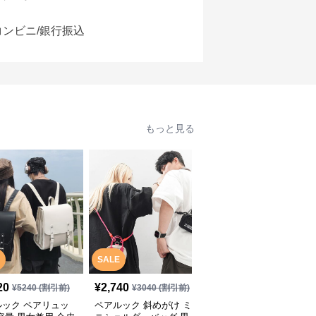
コンビニ/銀行振込
もっと見る
SALE
SALE
20
¥
2,740
¥
3,040
¥
5240
(割引前)
¥
3040
(割引前)
¥
3380
(割引前)
ルック ペアリュッ
ペアルック 斜めがけ ミ
ペアルック 男女兼用 斜