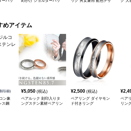
ダーバッ
めがけ ショルダーバッ
ック 男女兼用 配色デザ
ク 大
グ
イン
おし
すめアイテム
¥
5,050
¥
2,500
¥
2,4
(税込)
(税込)
割引前)
コン象
ペアルック 刻印入りタ
ペアリング ダイヤモン
ペア
レス鋼
ングステン素材ペアリン
ド付きリング
リン
グ