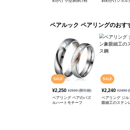
めがけ 小型肩掛け鞄
斜めがけショル
グ
ペアルック
ペアリング
のおす
SALE
SALE
¥
2,250
¥
2,240
¥
2500
(割引前)
¥
2490
(
ペアリング ペアのパズ
ペアリング ジル
ルハートモチーフ
眼細工のステン