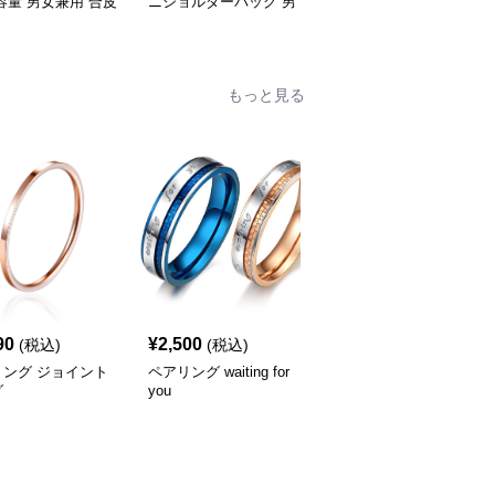
容量 男女兼用 合皮
ニショルダーバッグ 男
めがけ ショルダーバッ
ゃれ
女兼用
グ 小物入れ
もっと見る
90
¥
2,500
¥
2,690
(税込)
(税込)
(税込)
リング ジョイント
ペアリング waiting for
ペアリング you are my
グ
you
only love カップル向け
指輪