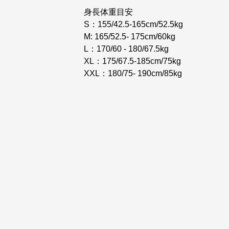
身長体重目安
S：155/42.5-165cm/52.5kg
M: 165/52.5- 175cm/60kg
L：170/60 - 180/67.5kg
XL：175/67.5-185cm/75kg
XXL：180/75- 190cm/85kg