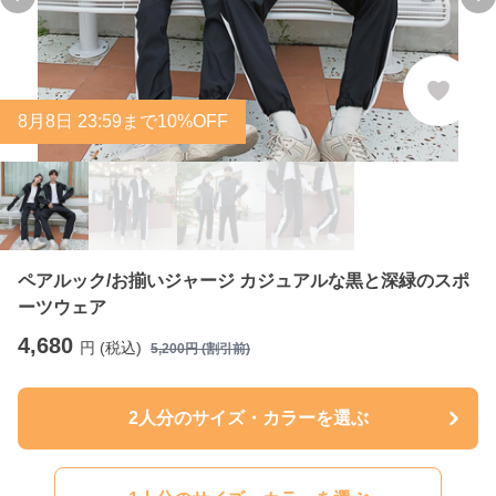
Previous slide
Ne
8
月
8
日 23:59まで10%OFF
ペアルック/お揃いジャージ カジュアルな黒と深緑のスポ
ーツウェア
4,680
円 (税込)
5,200
円 (割引前)
2人分のサイズ・カラーを選ぶ