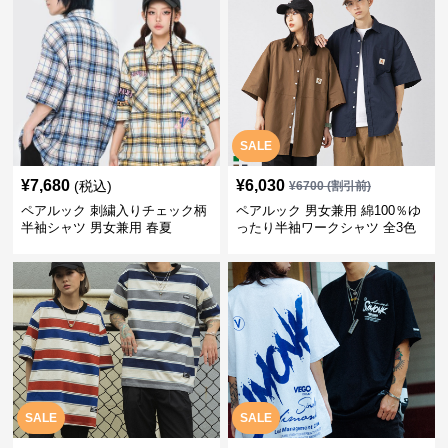
SALE
¥
7,680
¥
6,030
(税込)
¥
6700
(割引前)
ペアルック 刺繍入りチェック柄
ペアルック 男女兼用 綿100％ゆ
半袖シャツ 男女兼用 春夏
ったり半袖ワークシャツ 全3色
SALE
SALE