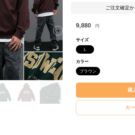
ご注文確定か
9,880
円
Next slide
サイズ
L
カラー
ブラウン
購
カー