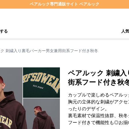
ペアルック専門通販サイト ペアルック
する
人
ク 刺繍入り裏毛パーカー男女兼用街系フード付き秋冬
ペアルック 刺繍入
街系フード付き秋
カップルで楽しめるペアルッ
胸元の立体的な刺繍がアクセ
ったりのデザイン。
裏毛素材で保温性抜群、秋冬
フード付きで機能性も◎お揃