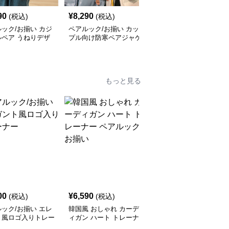
90
¥
8,290
¥
6,400
(税込)
(税込)
(税込)
ック/お揃い カジ
ペアルック/お揃い カッ
ペアルック/お揃い ペイ
ルペア うねりデザ
プル向け防寒ペアジャケ
ント風ハートプリントパ
ット
ーカー
もっと見る
SALE
00
¥
6,590
¥
6,110
(税込)
(税込)
¥
6790
(割引前)
ック/お揃い エレ
韓国風 おしゃれ カーデ
レターデザイン ペアル
ト風ロゴ入りトレー
ィガン ハート トレーナ
ック/お揃い セーター
ー ペアルック/お揃い