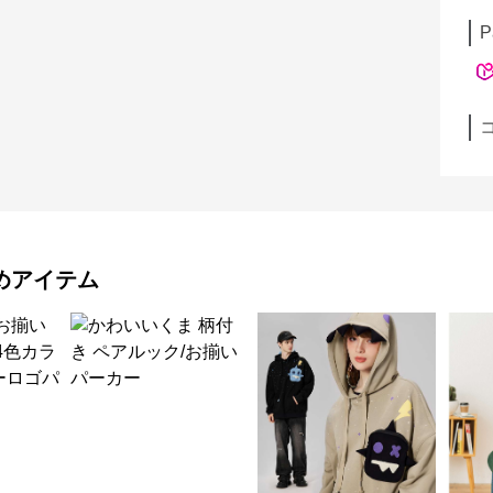
P
めアイテム