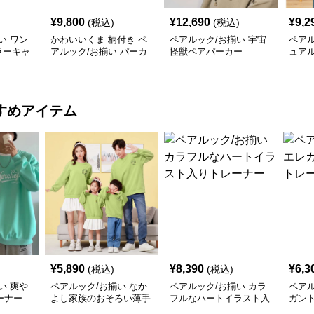
¥
9,800
¥
12,690
¥
9,2
(税込)
(税込)
い ワン
かわいいくま 柄付き ペ
ペアルック/お揃い 宇宙
ペアル
ラーキャ
アルック/お揃い パーカ
怪獣ペアパーカー
ュア
ーカー
ー
イン
すめアイテム
¥
5,890
¥
8,390
¥
6,3
(税込)
(税込)
い 爽や
ペアルック/お揃い なか
ペアルック/お揃い カラ
ペアル
ーナー
よし家族のおそろい薄手
フルなハートイラスト入
ガン
トレーナー
りトレーナー
ナー