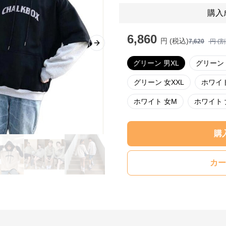
購入
6,860
円 (税込)
7,620
円 (
Next slide
グリーン 男XL
グリーン 
グリーン 女XXL
ホワイト
ホワイト 女M
ホワイト 
購
カー