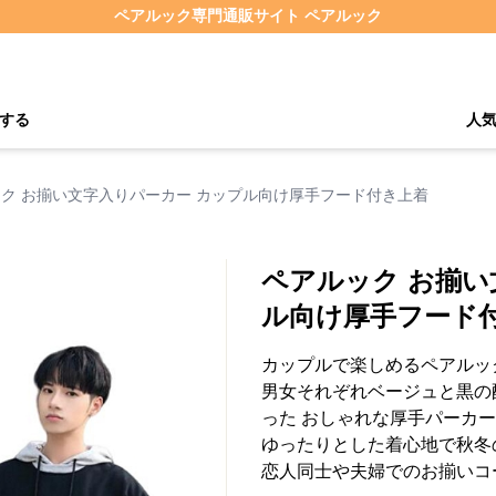
ペアルック専門通販サイト ペアルック
する
人
ク お揃い文字入りパーカー カップル向け厚手フード付き上着
ペアルック お揃い
ル向け厚手フード
カップルで楽しめるペアルッ
男女それぞれベージュと黒の
った おしゃれな厚手パーカ
ゆったりとした着心地で秋冬
恋人同士や夫婦でのお揃いコ