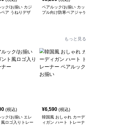
ック/お揃い カジ
ペアルック/お揃い カッ
ペアルック/お揃い ペイ
ルペア うねりデザ
プル向け防寒ペアジャケ
ント風ハートプリントパ
ット
ーカー
もっと見る
00
¥
6,590
¥
6,790
(税込)
(税込)
(税込)
ック/お揃い エレ
韓国風 おしゃれ カーデ
レターデザイン ペアル
ト風ロゴ入りトレー
ィガン ハート トレーナ
ック/お揃い セーター
ー ペアルック/お揃い