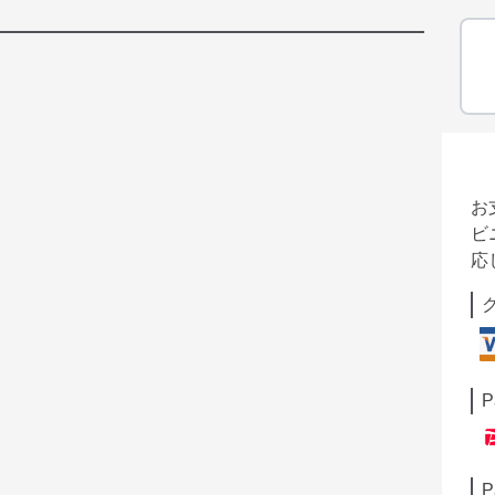
お
ビ
応
P
P