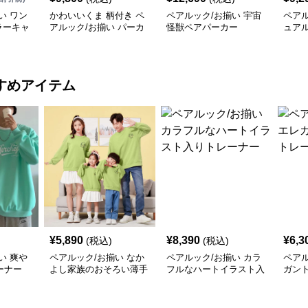
い ワン
かわいいくま 柄付き ペ
ペアルック/お揃い 宇宙
ペアル
ラーキャ
アルック/お揃い パーカ
怪獣ペアパーカー
ュア
ーカー
ー
イン
すめアイテム
¥
5,890
¥
8,390
¥
6,3
(税込)
(税込)
い 爽や
ペアルック/お揃い なか
ペアルック/お揃い カラ
ペアル
ーナー
よし家族のおそろい薄手
フルなハートイラスト入
ガン
トレーナー
りトレーナー
ナー