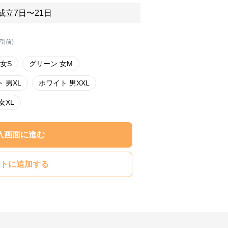
成立7日〜21日
割引前)
女S
グリーン 女M
 男XL
ホワイト 男XXL
女XL
入画面に進む
トに追加する