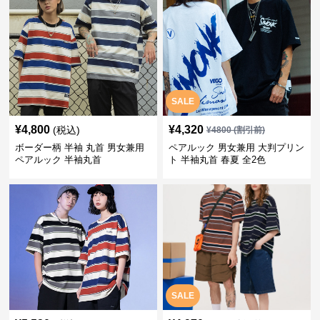
SALE
¥
4,800
¥
4,320
(税込)
¥
4800
(割引前)
ボーダー柄 半袖 丸首 男女兼用
ペアルック 男女兼用 大判プリン
ペアルック 半袖丸首
ト 半袖丸首 春夏 全2色
SALE