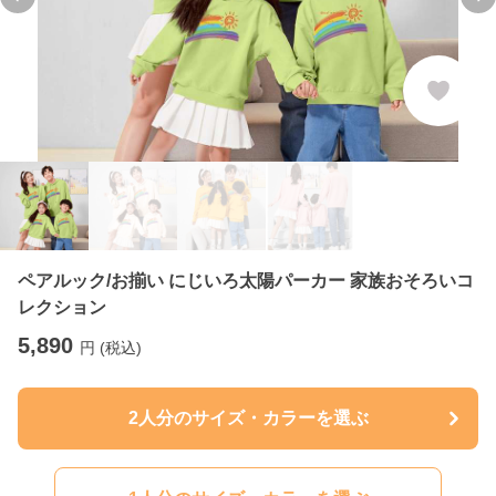
Previous slide
Ne
ペアルック/お揃い にじいろ太陽パーカー 家族おそろいコ
レクション
5,890
円 (税込)
2人分のサイズ・カラーを選ぶ