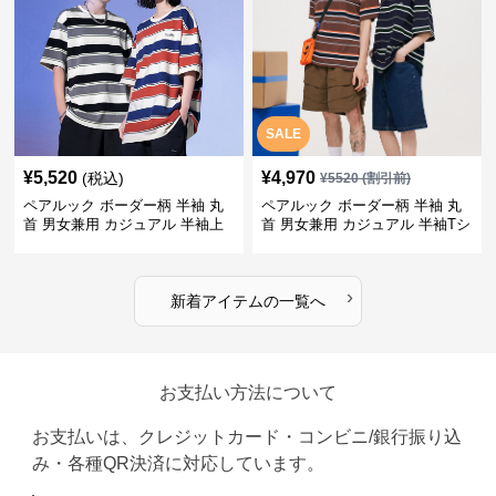
SALE
¥
5,520
¥
4,970
(税込)
¥
5520
(割引前)
ペアルック ボーダー柄 半袖 丸
ペアルック ボーダー柄 半袖 丸
首 男女兼用 カジュアル 半袖上
首 男女兼用 カジュアル 半袖Tシ
着 全2色
ャツ 全4色
›
新着アイテムの一覧へ
お支払い方法について
お支払いは、クレジットカード・コンビニ/銀行振り込
み・各種QR決済に対応しています。