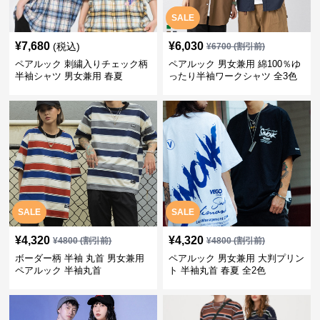
SALE
¥
7,680
¥
6,030
(税込)
¥
6700
(割引前)
ペアルック 刺繍入りチェック柄
ペアルック 男女兼用 綿100％ゆ
半袖シャツ 男女兼用 春夏
ったり半袖ワークシャツ 全3色
SALE
SALE
¥
4,320
¥
4,320
¥
4800
(割引前)
¥
4800
(割引前)
ボーダー柄 半袖 丸首 男女兼用
ペアルック 男女兼用 大判プリン
ペアルック 半袖丸首
ト 半袖丸首 春夏 全2色