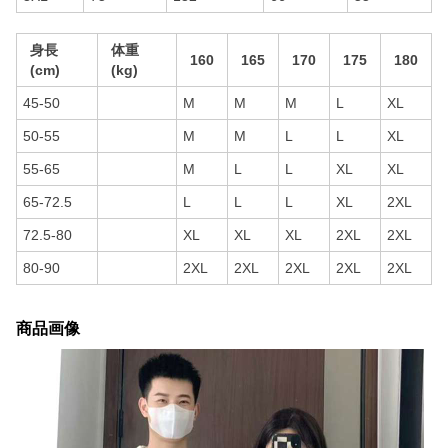
身長
体重
160
165
170
175
180
(cm)
(kg)
45-50
M
M
M
L
XL
50-55
M
M
L
L
XL
55-65
M
L
L
XL
XL
65-72.5
L
L
L
XL
2XL
72.5-80
XL
XL
XL
2XL
2XL
80-90
2XL
2XL
2XL
2XL
2XL
商品画像