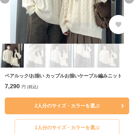
Previous slide
Ne
ペアルック/お揃い カップルお揃いケーブル編みニット
7,290
円 (税込)
2人分のサイズ・カラーを選ぶ
1人分のサイズ・カラーを選ぶ