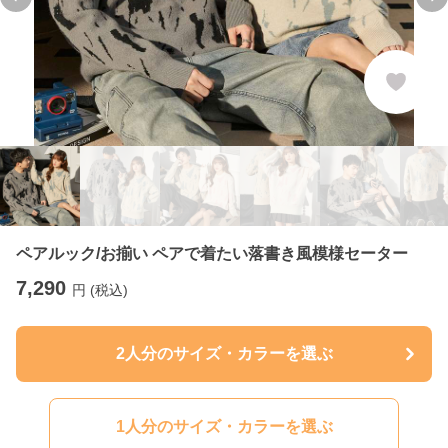
Previous slide
Ne
ペアルック/お揃い ペアで着たい落書き風模様セーター
7,290
円 (税込)
2人分のサイズ・カラーを選ぶ
1人分のサイズ・カラーを選ぶ