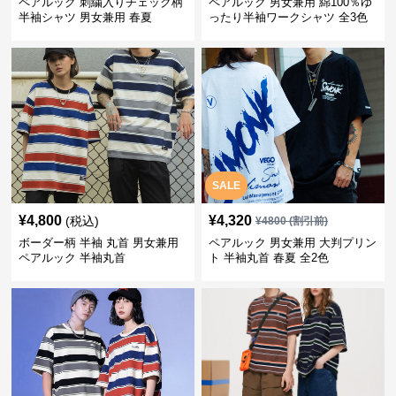
ペアルック 刺繍入りチェック柄
ペアルック 男女兼用 綿100％ゆ
半袖シャツ 男女兼用 春夏
ったり半袖ワークシャツ 全3色
SALE
¥
4,800
¥
4,320
(税込)
¥
4800
(割引前)
ボーダー柄 半袖 丸首 男女兼用
ペアルック 男女兼用 大判プリン
ペアルック 半袖丸首
ト 半袖丸首 春夏 全2色