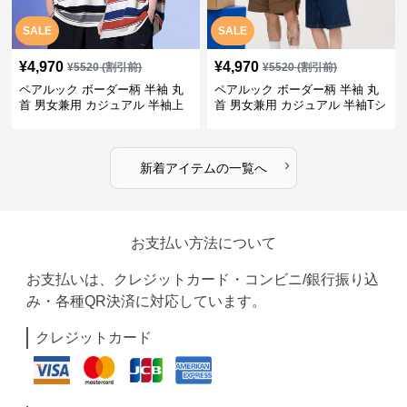
SALE
SALE
¥
4,970
¥
4,970
¥
5520
(割引前)
¥
5520
(割引前)
ペアルック ボーダー柄 半袖 丸
ペアルック ボーダー柄 半袖 丸
首 男女兼用 カジュアル 半袖上
首 男女兼用 カジュアル 半袖Tシ
着 全2色
ャツ 全4色
›
新着アイテムの一覧へ
お支払い方法について
お支払いは、クレジットカード・コンビニ/銀行振り込
み・各種QR決済に対応しています。
クレジットカード