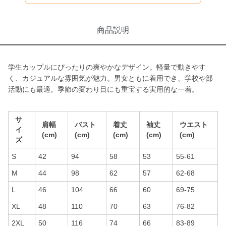
商品説明
学生カップルにぴったりの爽やかなデザイン。軽量で動きやす
く、カジュアルな雰囲気が魅力。男女ともに着用でき、学校や部
活動にも最適。季節の変わり目にも重宝する実用的な一着。
サ
肩幅
バスト
着丈
袖丈
ウエスト
イ
(cm)
(cm)
(cm)
(cm)
(cm)
ズ
S
42
94
58
53
55-61
M
44
98
62
57
62-68
L
46
104
66
60
69-75
XL
48
110
70
63
76-82
2XL
50
116
74
66
83-89