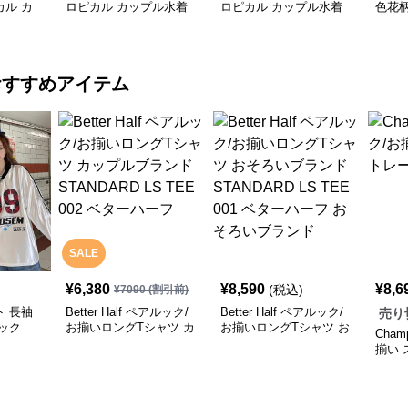
ル カ
ロピカル カップル水着
ロピカル カップル水着
色花柄
ィース
レディースワンピース＋
レディースビキニ メン
ディ
ンズショ
メンズショーツ
ズショーツ
セッ
おすすめアイテム
SALE
¥
6,380
¥
8,590
¥
8,6
(税込)
¥
7090
(割引前)
 長袖
Better Half ペアルック/
Better Half ペアルック/
売り
ック
お揃いロングTシャツ カ
お揃いロングTシャツ お
Cham
ップルブランド
そろいブランド
揃い
STANDARD LS TEE 002
STANDARD LS TEE 001
ナー
ベターハーフ
ベターハーフ おそろい
ブランド