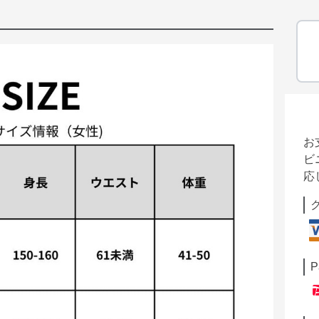
お
ビ
応
P