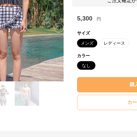
ご注文確定か
5,300
円
Next slide
サイズ
メンズ
レディース
カラー
なし
購
カー