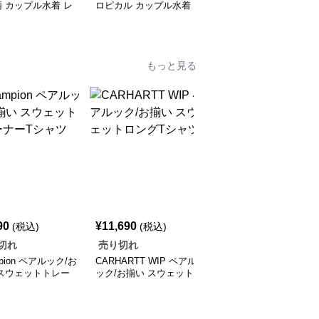
 カップル水着 レ
ロピカル カップル水着
ロピカル カップル水着
ースツーピース水着
レディースワンピース＋
レディースビキニ＋メン
ト＋メンズショーツ
メンズショーツ
ズショーツ
もっと見る
90
¥
11,690
¥
11,690
(税込)
(税込)
(税込)
切れ
売り切れ
売り切れ
pion ペアルック/お
CARHARTT WIP ペアル
CARHARTT WIP ペアル
 スウェットトレー
ック/お揃い スウェット
ック/お揃い 袖イラスト
Tシャツ
ロングTシャツ
ロングTシャツ