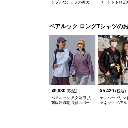
ンブルなチェック柄 カ
リーントトロピカ
ップル水着 レディース
ップル水着 レデ
オフショル＋メンズショ
ワンピース＋メ
ーツ
ーツ
ペアルック
ロングTシャツ
の
¥
9,080
¥
5,420
(税込)
(税込)
ペアルック 男女兼用 抗
ナンバープリント
菌吸汗速乾 長袖スポー
Ｖネック ペアル
ツ上着 全3色