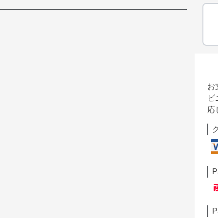
お
ビ
応
P
P