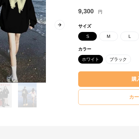
9,300
円
サイズ
Next slide
S
M
L
カラー
ホワイト
ブラック
購
カー