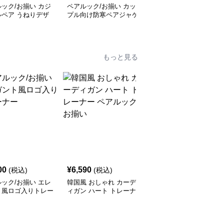
ック/お揃い カジ
ペアルック/お揃い カッ
ペアルック/お揃い ペイ
ルペア うねりデザ
プル向け防寒ペアジャケ
ント風ハートプリントパ
ット
ーカー
もっと見る
00
¥
6,590
¥
6,790
(税込)
(税込)
(税込)
ック/お揃い エレ
韓国風 おしゃれ カーデ
レターデザイン ペアル
ト風ロゴ入りトレー
ィガン ハート トレーナ
ック/お揃い セーター
ー ペアルック/お揃い