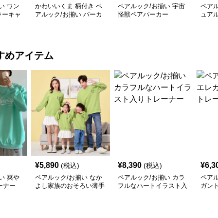
い ワン
かわいいくま 柄付き ペ
ペアルック/お揃い 宇宙
ペアル
ラーキャ
アルック/お揃い パーカ
怪獣ペアパーカー
ュア
ーカー
ー
イン
すめアイテム
¥
5,890
¥
8,390
¥
6,3
(税込)
(税込)
い 爽や
ペアルック/お揃い なか
ペアルック/お揃い カラ
ペアル
ーナー
よし家族のおそろい薄手
フルなハートイラスト入
ガン
トレーナー
りトレーナー
ナー