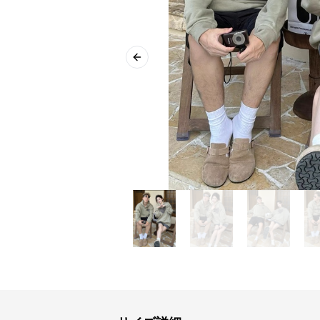
Previous slide