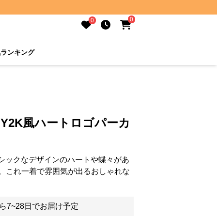
0
0
気ランキング
 Y2K風ハートロゴパーカ
でシックなデザインのハートや蝶々があ
。これ一着で雰囲気が出るおしゃれな
ら7~28日でお届け予定