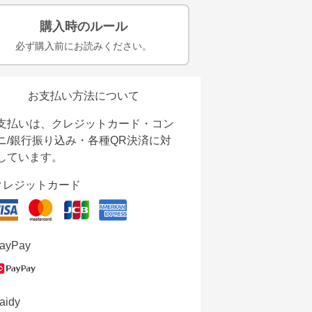
購入時のルール
必ず購入前にお読みください。
お支払い方法について
支払いは、クレジットカード・コン
ニ/銀行振り込み・各種QR決済に対
しています。
クレジットカード
ayPay
aidy