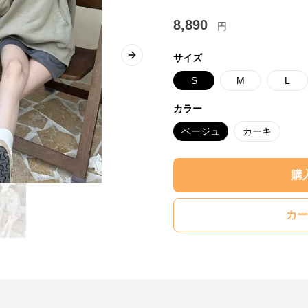
8,890
円
サイズ
Next slide
S
M
L
カラー
ベージュ
カーキ
購
カー