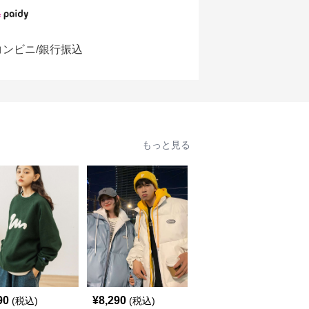
コンビニ/銀行振込
もっと見る
SALE
90
¥
8,290
¥
5,760
(税込)
(税込)
¥
6400
(割引前)