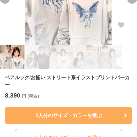
Previous slide
Ne
ペアルック/お揃い ストリート系イラストプリントパーカ
ー
8,390
円 (税込)
2人分のサイズ・カラーを選ぶ