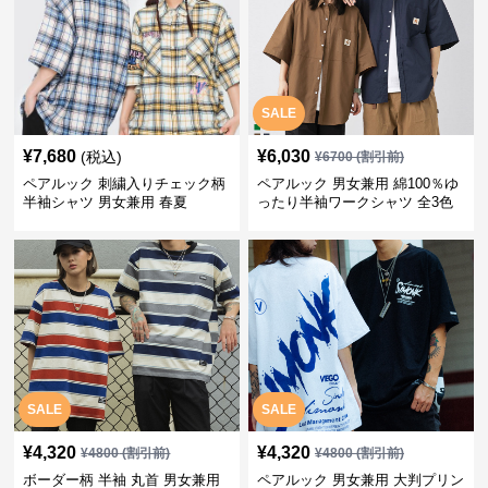
SALE
¥
7,680
¥
6,030
(税込)
¥
6700
(割引前)
ペアルック 刺繍入りチェック柄
ペアルック 男女兼用 綿100％ゆ
半袖シャツ 男女兼用 春夏
ったり半袖ワークシャツ 全3色
SALE
SALE
¥
4,320
¥
4,320
¥
4800
(割引前)
¥
4800
(割引前)
ボーダー柄 半袖 丸首 男女兼用
ペアルック 男女兼用 大判プリン