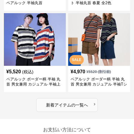
ペアルック 半袖丸首
ト 半袖丸首 春夏 全2色
SALE
¥
5,520
¥
4,970
(税込)
¥
5520
(割引前)
ペアルック ボーダー柄 半袖 丸
ペアルック ボーダー柄 半袖 丸
首 男女兼用 カジュアル 半袖上
首 男女兼用 カジュアル 半袖Tシ
着 全2色
ャツ 全4色
›
新着アイテムの一覧へ
お支払い方法について