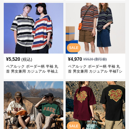
SALE
¥
5,520
¥
4,970
(税込)
¥
5520
(割引前)
ペアルック ボーダー柄 半袖 丸
ペアルック ボーダー柄 半袖 丸
首 男女兼用 カジュアル 半袖上
首 男女兼用 カジュアル 半袖Tシ
着 全2色
ャツ 全4色
SALE