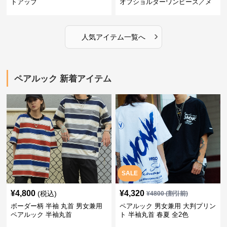
トアップ
オフショルダーワンピース／メ
ンズシャツ
›
人気アイテム一覧へ
ペアルック 新着アイテム
SALE
¥
4,800
¥
4,320
(税込)
¥
4800
(割引前)
ボーダー柄 半袖 丸首 男女兼用
ペアルック 男女兼用 大判プリン
ペアルック 半袖丸首
ト 半袖丸首 春夏 全2色