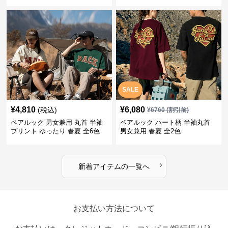
着 全2色
ャツ 全4色
SALE
¥
4,810
¥
6,080
(税込)
¥
6760
(割引前)
ペアルック 男女兼用 丸首 半袖
ペアルック ハート柄 半袖丸首
プリント ゆったり 春夏 全6色
男女兼用 春夏 全2色
›
新着アイテムの一覧へ
お支払い方法について