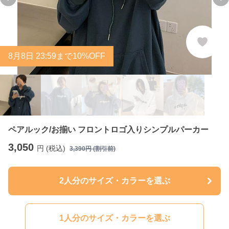
Previous slide
Ne
8
月
8
日 23:59まで10%OFF
ペアルック/お揃い フロントロゴ入りシンプルパーカー
3,050
円 (税込)
3,390
円 (割引前)
2人分のサイズ・カラーを選ぶ
1人分のサイズ・カラーを選ぶ