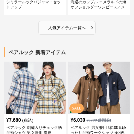
シミラールックパジャマ・セッ
海辺のカップル エメラルドの海
トアップ
オフショルダーワンピース／メ
ンズシャツ
›
人気アイテム一覧へ
ペアルック 新着アイテム
SALE
¥
7,680
¥
6,030
(税込)
¥
6700
(割引前)
ペアルック 刺繍入りチェック柄
ペアルック 男女兼用 綿100％ゆ
半袖シャツ 男女兼用 春夏
ったり半袖ワークシャツ 全3色