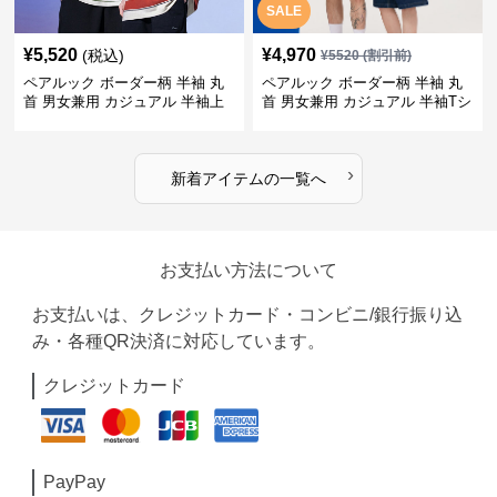
SALE
¥
5,520
¥
4,970
(税込)
¥
5520
(割引前)
ペアルック ボーダー柄 半袖 丸
ペアルック ボーダー柄 半袖 丸
首 男女兼用 カジュアル 半袖上
首 男女兼用 カジュアル 半袖Tシ
着 全2色
ャツ 全4色
›
新着アイテムの一覧へ
お支払い方法について
お支払いは、クレジットカード・コンビニ/銀行振り込
み・各種QR決済に対応しています。
クレジットカード
PayPay