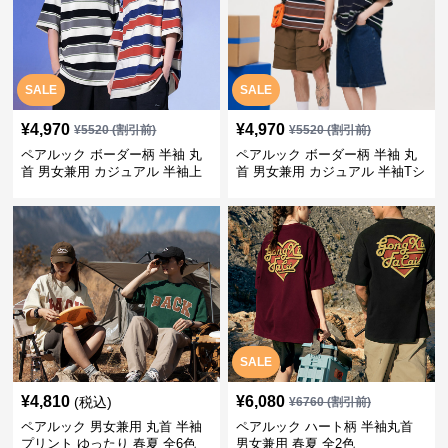
SALE
SALE
¥
4,970
¥
4,970
¥
5520
(割引前)
¥
5520
(割引前)
ペアルック ボーダー柄 半袖 丸
ペアルック ボーダー柄 半袖 丸
首 男女兼用 カジュアル 半袖上
首 男女兼用 カジュアル 半袖Tシ
着 全2色
ャツ 全4色
SALE
¥
4,810
¥
6,080
(税込)
¥
6760
(割引前)
ペアルック 男女兼用 丸首 半袖
ペアルック ハート柄 半袖丸首
プリント ゆったり 春夏 全6色
男女兼用 春夏 全2色