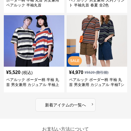
ボーダー柄 半袖 丸首 男女兼用
ペアルック 男女兼用 大判プリン
ペアルック 半袖丸首
ト 半袖丸首 春夏 全2色
SALE
¥
5,520
¥
4,970
(税込)
¥
5520
(割引前)
ペアルック ボーダー柄 半袖 丸
ペアルック ボーダー柄 半袖 丸
首 男女兼用 カジュアル 半袖上
首 男女兼用 カジュアル 半袖Tシ
着 全2色
ャツ 全4色
›
新着アイテムの一覧へ
お支払い方法について