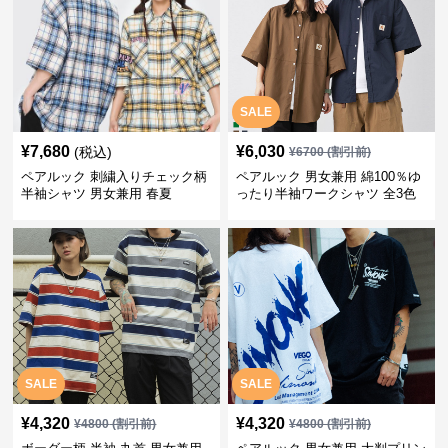
SALE
¥
7,680
¥
6,030
(税込)
¥
6700
(割引前)
ペアルック 刺繍入りチェック柄
ペアルック 男女兼用 綿100％ゆ
半袖シャツ 男女兼用 春夏
ったり半袖ワークシャツ 全3色
SALE
SALE
¥
4,320
¥
4,320
¥
4800
(割引前)
¥
4800
(割引前)