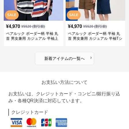
SALE
SALE
¥
4,970
¥
4,970
¥
5520
(割引前)
¥
5520
(割引前)
ペアルック ボーダー柄 半袖 丸
ペアルック ボーダー柄 半袖 丸
首 男女兼用 カジュアル 半袖上
首 男女兼用 カジュアル 半袖Tシ
着 全2色
ャツ 全4色
›
新着アイテムの一覧へ
お支払い方法について
お支払いは、クレジットカード・コンビニ/銀行振り込
み・各種QR決済に対応しています。
クレジットカード