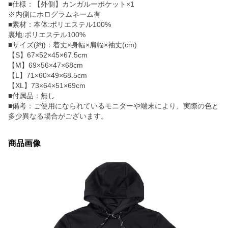
■仕様：【外側】カンガルーポケット×1
※内側にホログラムネーム有
■素材：本体:ポリエステル100%
裏地:ポリエステル100%
■サイズ(約)：着丈×身幅×肩幅×袖丈(cm)
【S】67×52×45×67.5cm
【M】69×56×47×68cm
【L】71×60×49×68.5cm
【XL】73×64×51×69cm
■付属品：無し
■備考：ご使用になられているモニターや端末により、実際の色と
多少異なる場合がございます。
商品画像