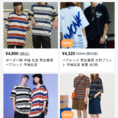
SALE
¥
4,800
¥
4,320
(税込)
¥
4800
(割引前)
ボーダー柄 半袖 丸首 男女兼用
ペアルック 男女兼用 大判プリン
ペアルック 半袖丸首
ト 半袖丸首 春夏 全2色
SALE