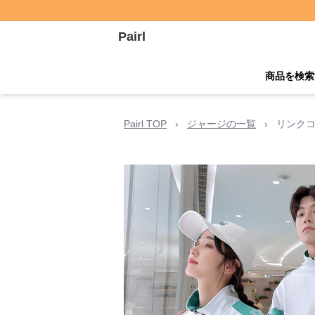
Pairl
商品を検索
Pairl TOP
›
ジャージの一覧
›
リンクコ