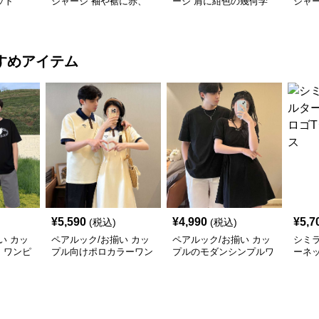
ット
ジャージ 袖や裾に赤、
ージ 肩に紺色の幾何学
ジャ
青のデザインが印象的
模様ワンポイント
ター
スト
すめアイテム
¥
5,590
¥
4,990
¥
5,7
(税込)
(税込)
い カッ
ペアルック/お揃い カッ
ペアルック/お揃い カッ
シミ
 ワンピ
プル向けポロカラーワン
プルのモダンシンプルワ
ーネ
ピース
ンピース
シャツ