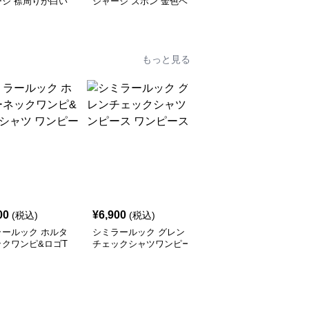
ージ 襟周りが白い
ジャージ ズボン 金色ベ
ージ オレンジや黒で横
トルネックになった
ース 袖は黒 白いライン
ラインに白い柄が入った
リート系
ストリート系
ジャージ
もっと見る
00
¥
6,900
¥
6,690
(税込)
(税込)
(税込)
ラールック ホルタ
シミラールック グレン
ニットワンピース ペア
ックワンピ&ロゴT
チェックシャツワンピー
ルック/お揃いトレーナ
 ワンピース
ス ワンピース
ー くまぬいぐるみ