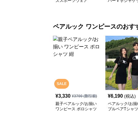
ズスポーツウェア
パーＶ字ジャケ
ペアルック
ワンピース
のおす
SALE
¥
3,330
¥
6,190
(税込)
¥
3700
(割引前)
親子ペアルック/お揃い
ペアルック/お揃
ワンピース ポロシャツ
プルペアTシャツ
紺
ースセット