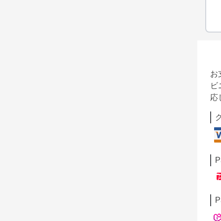
お
ビ
応
P
P